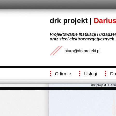
drk projekt |
Dariu
Projektowanie instalacji i urządz
oraz sieci elektroenergetycznych.
biuro@drkprojekt.pl
O firmie
Usługi
Do
drk projekt | Dari