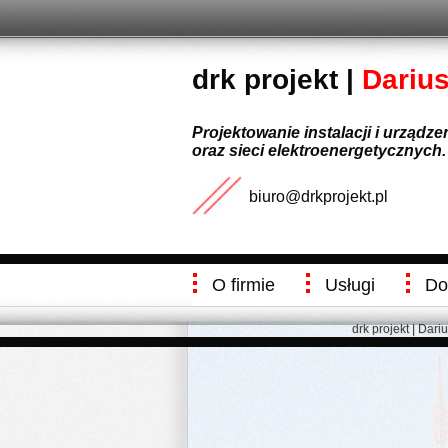
drk projekt |
Dariu
Projektowanie instalacji i urządz
oraz sieci elektroenergetycznych.
biuro@drkprojekt.pl
O firmie
Usługi
Do
drk projekt | Dari