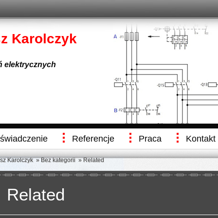
sz Karolczyk
eń elektrycznych
świadczenie
Referencje
Praca
Kontakt
usz Karolczyk
»
Bez kategorii
» Related
Related