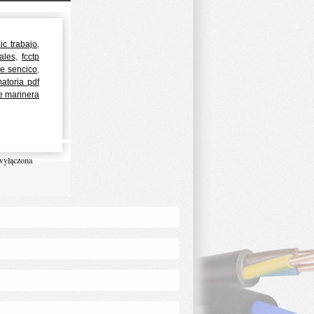
ic trabajo
,
ales
,
fcctp
e sencico
,
matoria pdf
e marinera
 wyłączona