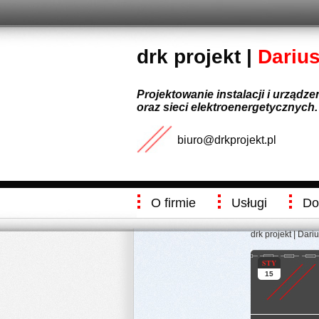
drk projekt |
Dariu
Projektowanie instalacji i urządz
oraz sieci elektroenergetycznych.
biuro@drkprojekt.pl
O firmie
Usługi
Do
drk projekt | Dari
STY
15