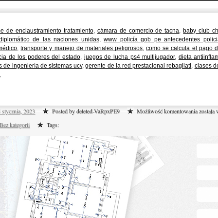
e de enclaustramiento tratamiento
,
cámara de comercio de tacna
,
baby club ch
 diplomático de las naciones unidas
,
www policía gob pe antecedentes polici
 médico
,
transporte y manejo de materiales peligrosos
,
como se calcula el pago d
cia de los poderes del estado
,
juegos de lucha ps4 multijugador
,
dieta antiinfla
is de ingeniería de sistemas ucv
,
gerente de la red prestacional rebagliati
,
clases d
,
Related
 stycznia, 2023
Posted by deleted-VaRpxPE9
Możliwość komentowania
została
Bez kategorii
Tags: