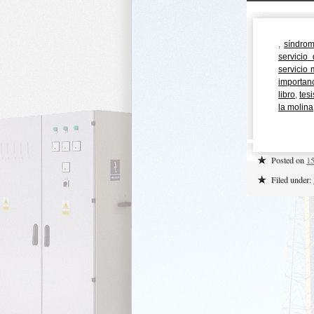
,
síndrom
servicio
servicio
importan
libro
,
tes
la molina
Posted on
15
Filed under: