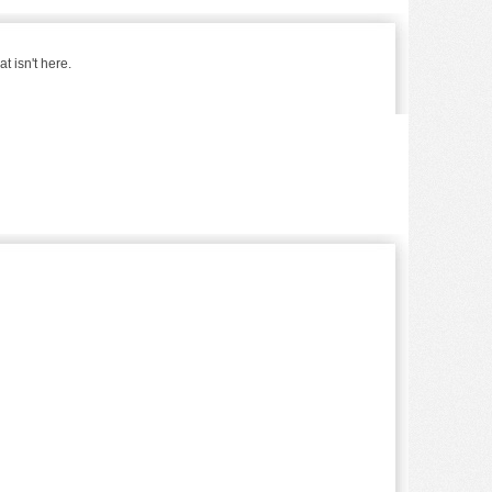
t isn't here.
Posts