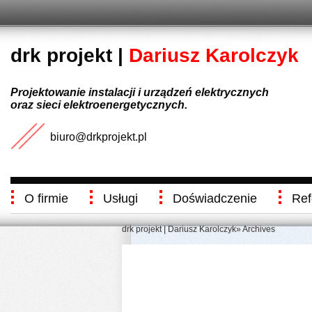
drk projekt |
Dariusz Karolczyk
Projektowanie instalacji i urządzeń elektrycznych
oraz sieci elektroenergetycznych.
biuro@drkprojekt.pl
O firmie
Usługi
Doświadczenie
Ref
drk projekt | Dariusz Karolczyk
» Archives
404 - Not 